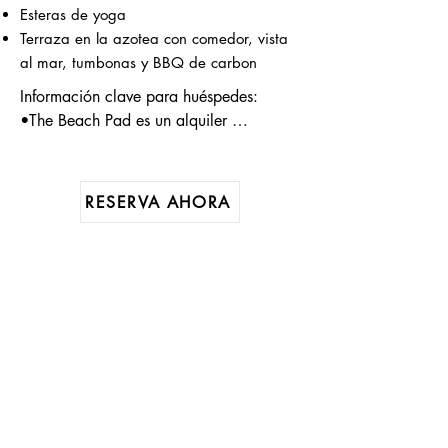
Esteras de yoga
Terraza en la azotea con comedor, vista
al mar, tumbonas y BBQ de carbon
Información clave para huéspedes:

•The Beach Pad es un alquiler 
vacacional y no un hotel. Por ende, no 
brindamos servicio de limpieza diario ni 
contamos con personal en la propiedad 
RESERVA AHORA
a todo momento.

•La infraestructura de Puerto Rico es 
delicada, con cortes ocasionales de 
agua y electricidad. Contamos con 
sistemas de respaldo de agua y energía 
que brindan buen servicio la gran 
mayoría del tiempo. Durante los cortes 
de agua en la ciudad, la presión del 
agua puede ser menor y la 
disponibilidad de agua caliente 